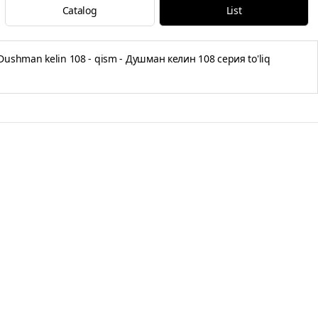
Catalog
List
Dushman kelin 108 - qism - Душман келин 108 серия to'liq