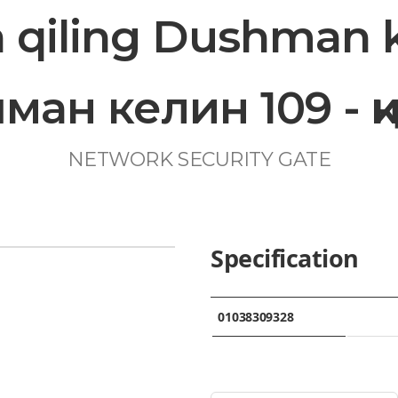
qiling Dushman ke
ман келин 109 - қ
NETWORK SECURITY GATE
Specification
01038309328