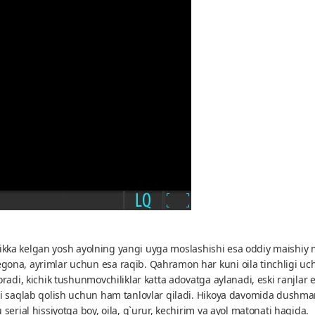
inlikka kelgan yosh ayolning yangi uyga moslashishi esa oddiy maishiy
na, ayrimlar uchun esa raqib. Qahramon har kuni oila tinchligi uchun
radi, kichik tushunmovchiliklar katta adovatga aylanadi, eski ranjlar
ini saqlab qolish uchun ham tanlovlar qiladi. Hikoya davomida dush
erial hissiyotga boy, oila, g`urur, kechirim va ayol matonati haqida.