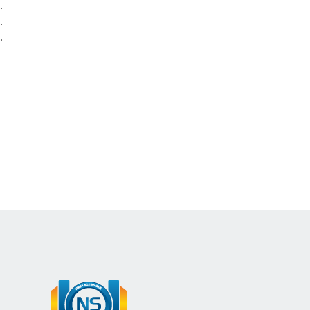
.
.
.