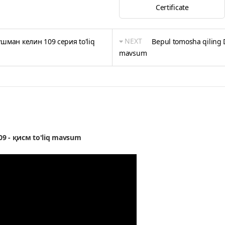
Certificate
NEXT
ушман келин 109 серия to'liq
Bepul tomosha qiling 
mavsum
09 - қисм to'liq mavsum