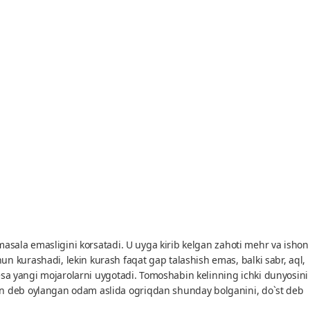
 masala emasligini korsatadi. U uyga kirib kelgan zahoti mehr va ishon
 kurashadi, lekin kurash faqat gap talashish emas, balki sabr, aql,
 esa yangi mojarolarni uygotadi. Tomoshabin kelinning ichki dunyosini
man deb oylangan odam aslida ogriqdan shunday bolganini, do`st deb