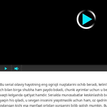
Bu serial oilaviy hayotning eng ogriqli nuqtalarini ochib beradi, kel
ch bilan birga shubha ham paydo boladi, chunki ayrimlar uchun u bego
vaqti kelganda qat’iyat hamdir. Serialda munosabatlar keskinlashib bo
yaqin his qiladi, u sevgan insonini yoqotmaslik uchun ham, oz qadr
oylangan kishi esa manfaat ortidan yurganini bilib qolish mumkin. Bu s