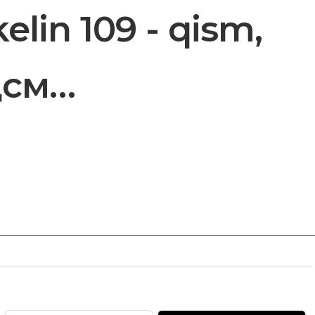
lin 109 - qism,
исм…