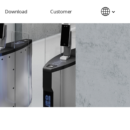
Download
Customer
Catalog
Notice
Manual
Inquiry
2D&3D CAD