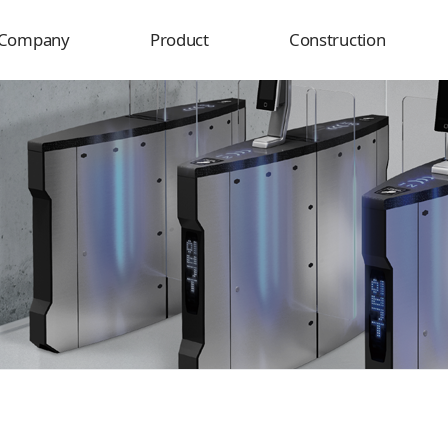
Company
Product
Construction
Overview
Product
Delivery destination
History
Construction
rganization
usiness field
Certificate
Location