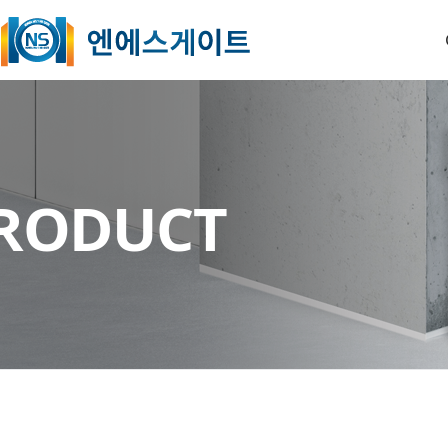
O
RODUCT
B