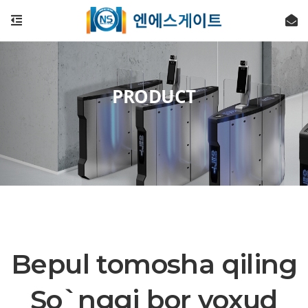
PRODUCT
Bepul tomosha qiling
So`nggi bor yoxud