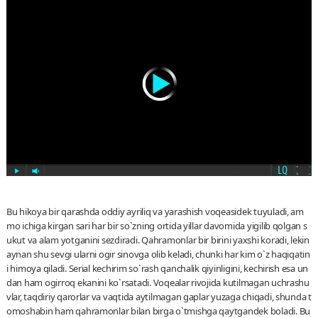
Bu hikoya bir qarashda oddiy ayriliq va yarashish voqeasidek tuyuladi, am
mo ichiga kirgan sari har bir so`zning ortida yillar davomida yigilib qolgan s
ukut va alam yotganini sezdiradi. Qahramonlar bir birini yaxshi koradi, lekin
aynan shu sevgi ularni ogir sinovga olib keladi, chunki har kim o`z haqiqatin
i himoya qiladi. Serial kechirim so`rash qanchalik qiyinligini, kechirish esa un
dan ham ogirroq ekanini ko`rsatadi. Voqealar rivojida kutilmagan uchrashu
vlar, taqdiriy qarorlar va vaqtida aytilmagan gaplar yuzaga chiqadi, shunda t
omoshabin ham qahramonlar bilan birga o`tmishga qaytgandek boladi. Bu