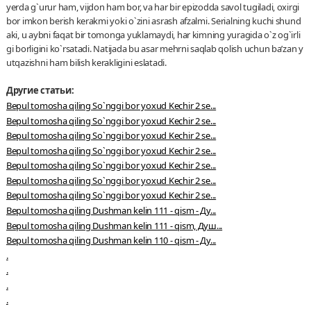
yerda g`urur ham, vijdon ham bor, va har bir epizodda savol tugiladi, oxirgi
bor imkon berish kerakmi yoki o`zini asrash afzalmi. Serialning kuchi shund
aki, u aybni faqat bir tomonga yuklamaydi, har kimning yuragida o`z og`irli
gi borligini ko`rsatadi. Natijada bu asar mehrni saqlab qolish uchun ba’zan y
utqazishni ham bilish kerakligini eslatadi.
Другие статьи:
Bepul tomosha qiling So`nggi bor yoxud Kechir 2 se...
Bepul tomosha qiling So`nggi bor yoxud Kechir 2 se...
Bepul tomosha qiling So`nggi bor yoxud Kechir 2 se...
Bepul tomosha qiling So`nggi bor yoxud Kechir 2 se...
Bepul tomosha qiling So`nggi bor yoxud Kechir 2 se...
Bepul tomosha qiling So`nggi bor yoxud Kechir 2 se...
Bepul tomosha qiling So`nggi bor yoxud Kechir 2 se...
Bepul tomosha qiling Dushman kelin 111 - qism - Ду...
Bepul tomosha qiling Dushman kelin 111 - qism, Душ...
Bepul tomosha qiling Dushman kelin 110 - qism - Ду...
.
.
.
.