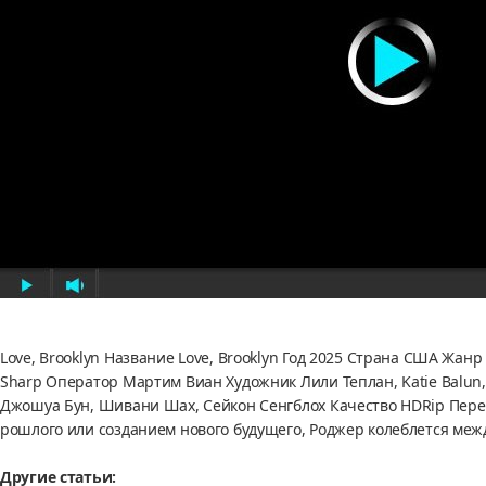
Love, Brooklyn Название Love, Brooklyn Год 2025 Страна США Жа
Sharp Оператор Мартим Виан Художник Лили Теплан, Katie Balun, M
Джошуа Бун, Шивани Шах, Сейкон Сенгблох Качество HDRip Пере
рошлого или созданием нового будущего, Роджер колеблется м
Другие статьи: