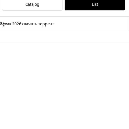
Catalog
List
йфхак 2026 скачать торрент