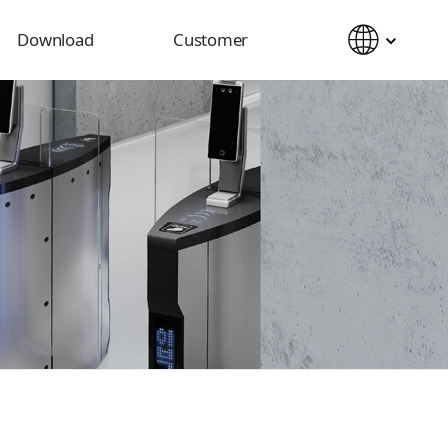
Download
Customer
Catalog
Notice
Manual
Inquiry
2D&3D CAD