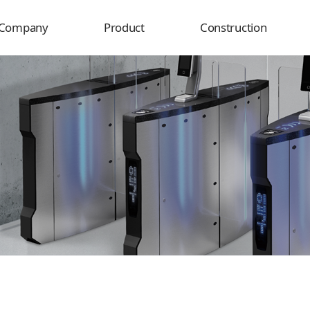
Company
Product
Construction
Overview
Product
Delivery destination
History
Construction
rganization
usiness field
Certificate
Location