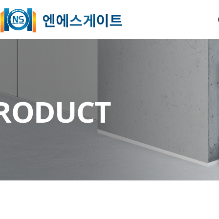
O
RODUCT
B