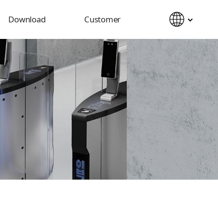
Download
Customer
Catalog
Notice
Manual
Inquiry
2D&3D CAD