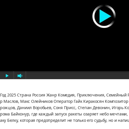
Год 2025 Страна Россия Жанр Комедия, Приключения, Семейный
р Маслов, Макс Олейников Оператор Гайк Киракосян Композитор 
рожцов, Даниил Воробьев, Соня Присс, Степан Девонин, Игорь К
рома Байконур, где каждый запуск ракеты озаряет небо мечтами
аку Белку, которая предопределит не только его судьбу, но и нап