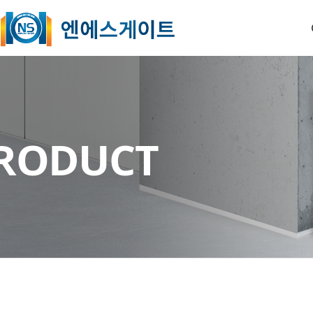
O
RODUCT
B