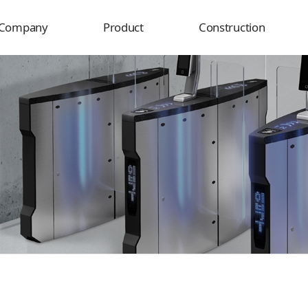
Company
Product
Construction
Overview
Product
Delivery destination
History
Construction
rganization
usiness field
Certificate
Location