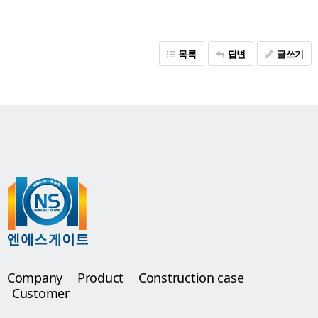
목록
답변
글쓰기
Company
Product
Construction case
Customer