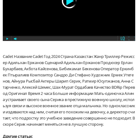
Cadet Название Cadet Год 2024 Страна Казахстан Жанр Триллер Режисс
ер Адильхан Ержанов Сценарий Адильхан Ержанов Продюсер Ерлан
Бухарбаев, Акбота Кайсенова, Бибижамал Бекенова Оператор Еркинб
ек Птыралиев Композитор Сандро Ди Стефано Художник Ермек Утеге
нов, Айнура Рысбай Актеры Шарип Серик, Ратмир Юсупжанов, Анна С
тарченко, Алексей Шемес, Шах-Мурат Ордабаев Качество BDRip Перев
од Оригинал Время 2 часа Больше информации Мать-одиночка Алин
а устраивает своего сына Серика в престижную военную школу, испол
ьзуя связи и высокое военное звание отца мальчика. Но одноклассник
и издеваются над ним, считая его похожим на девочку, а директор счи
тает, что подростку это учебное заведение совершенно не подходит. В
скоре Серик начинает меняться не в лучшую сторону.
Другие статьи: