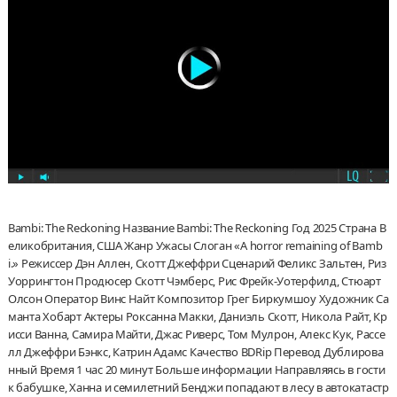
Bambi: The Reckoning Название Bambi: The Reckoning Год 2025 Страна В
еликобритания, США Жанр Ужасы Слоган «A horror remaining of Bamb
i.» Режиссер Дэн Аллен, Скотт Джеффри Сценарий Феликс Зальтен, Риз
Уоррингтон Продюсер Скотт Чэмберс, Рис Фрейк-Уотерфилд, Стюарт
Олсон Оператор Винс Найт Композитор Грег Биркумшоу Художник Са
манта Хобарт Актеры Роксанна Макки, Даниэль Скотт, Никола Райт, Кр
исси Ванна, Самира Майти, Джас Риверс, Том Мулрон, Алекс Кук, Рассе
лл Джеффри Бэнкс, Катрин Адамс Качество BDRip Перевод Дублирова
нный Время 1 час 20 минут Больше информации Направляясь в гости
к бабушке, Ханна и семилетний Бенджи попадают в лесу в автокатастр