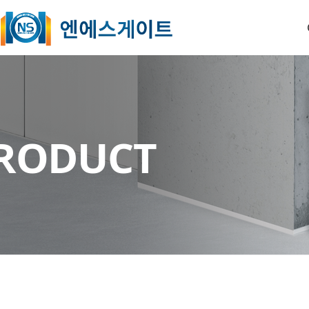
O
RODUCT
B