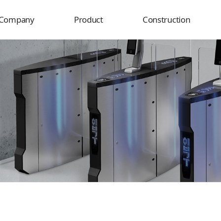
Company
Product
Construction
Overview
Product
Delivery destination
History
Construction
rganization
usiness field
Certificate
Location