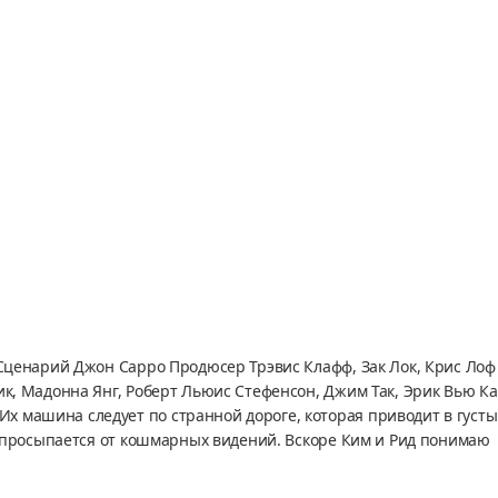
 Сценарий Джон Сарро Продюсер Трэвис Клафф, Зак Лок, Крис Лоф
ик, Мадонна Янг, Роберт Льюис Стефенсон, Джим Так, Эрик Вью Ка
х машина следует по странной дороге, которая приводит в густы
 и просыпается от кошмарных видений. Вскоре Ким и Рид понимаю