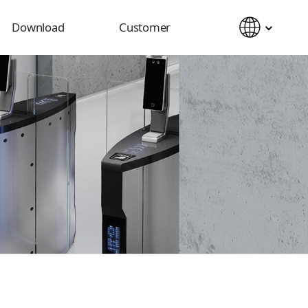
Download
Customer
Catalog
Notice
Manual
Inquiry
2D&3D CAD