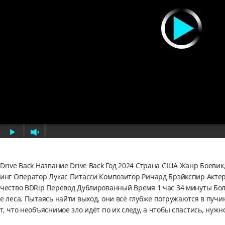
Drive Back Название Drive Back Год 2024 Страна США Жанр Боеви
инг Оператор Лукас Питасси Композитор Ричард Брэйкспир Актеры
чество BDRip Перевод Дублированный Время 1 час 34 минуты Бол
е леса. Пытаясь найти выход, они всё глубже погружаются в пуч
т, что необъяснимое зло идёт по их следу, а чтобы спастись, нуж