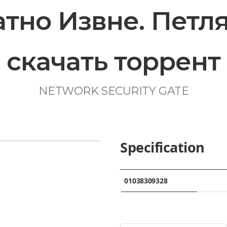
тно Извне. Петл
скачать торрент
NETWORK SECURITY GATE
Specification
01038309328