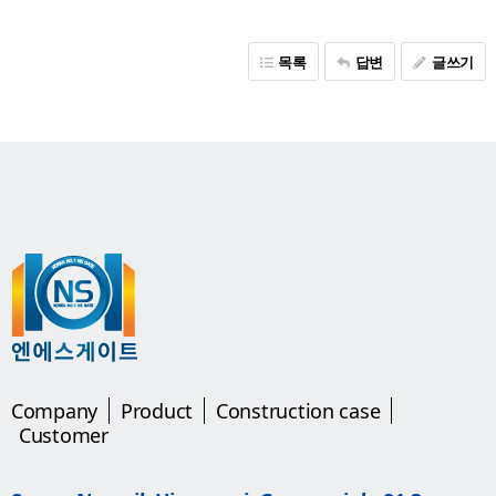
목록
답변
글쓰기
Company
Product
Construction case
Customer