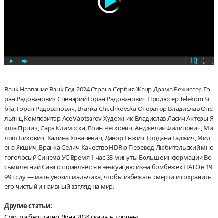
Bauk Название Bauk Год 2024 Страна Сербия Жанр Драма Режиссер Го
ран Радованович Сценарий Горан Радованович Продюсер Telekom Sr
bija, Горан Радованович, Branka Chochkovska Оператор Владислав Опе
льянц Композитор Ace Vaptsarov Художник Владислав Ласич Актеры Я
кша Прпич, Сара Климоска, Воин Четкович, Анджелия Филипович, Ми
лош Бикович, Калина Ковачевич, Давор Янжич, Гордана Гаджич, Мил
ена Якшич, Бранка Селич Качество HDRip Перевод Любительский мно
гоголосый Синема УС Время 1 час 33 минуты Больше информации Во
сьмилетний Сава отправляется в эвакуацию из-за бомбежек НАТО в 19
99 году — мать увозит мальчика, чтобы избежать смерти и сохранить
его чистый и наивный взгляд на мир.
Другие статьи:
Смотри бесплатно Луна 2024 скачать торрент