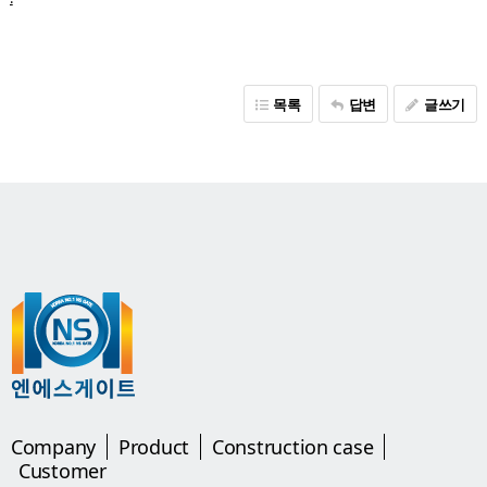
목록
답변
글쓰기
Company
Product
Construction case
Customer