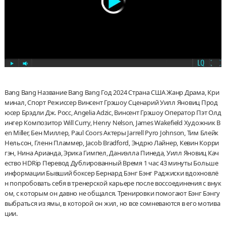
Bang Bang Название Bang Bang Год 2024 Страна США Жанр Драма, Кри
минал, Спорт Режиссер Винсент Грэшоу Сценарий Уилл Яновиц Прод
юсер Брэдли Дж. Росс, Angelia Adzic, Винсент Грэшоу Оператор Пэт Олд
ингер Композитор Will Curry, Henry Nelson, James Wakefield Художник B
en Miller, Бен Миллер, Paul Coors Актеры Jarrell Pyro Johnson, Тим Блейк
Нельсон, Гленн Пламмер, Jacob Bradford, Эндрю Лайнер, Кевин Корри
гэн, Нина Арианда, Эрика Гимпел, Даниэлла Пинеда, Уилл Яновиц Кач
ество HDRip Перевод Дублированный Время 1 час 43 минуты Больше
информации Бывший боксер Бернард Бэнг Бэнг Раджиски вдохновлё
н попробовать себя в тренерской карьере после воссоединения с внук
ом, с которым он давно не общался. Тренировки помогают Бэнг Бэнгу
выбраться из ямы, в которой он жил, но все сомневаются в его мотива
ции.