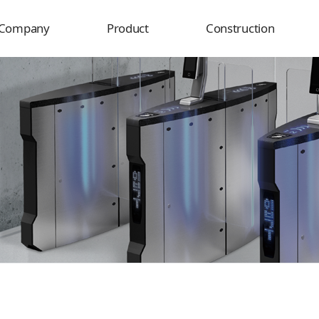
Company
Product
Construction
Overview
Product
Delivery destination
History
Construction
rganization
usiness field
Certificate
Location