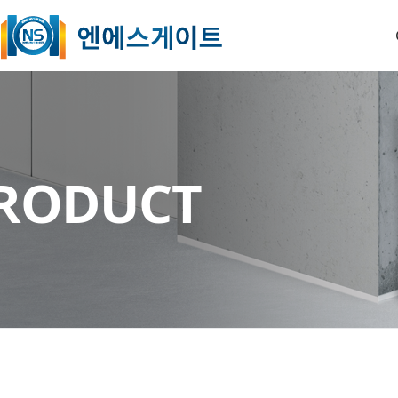
O
RODUCT
B