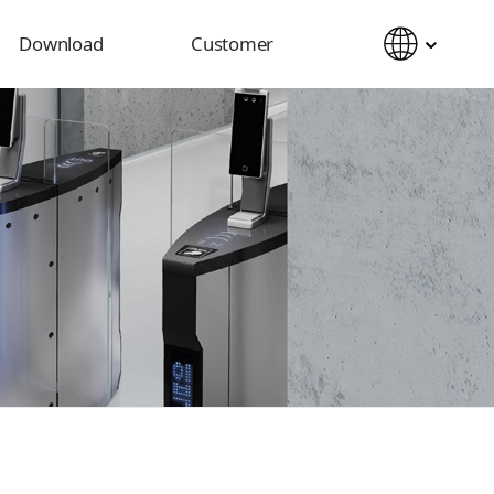
Download
Customer
Catalog
Notice
Manual
Inquiry
2D&3D CAD