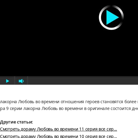
лакорна Любовь во времени отношения героев становятся более г
ра 9 серии лакорна Любовь во времени в оригинале состоится дн
Другие статьи:
Смотреть дораму Любовь во времени 11 серия все сер...
Смотреть дораму Любовь во времени 10 серия все сер...