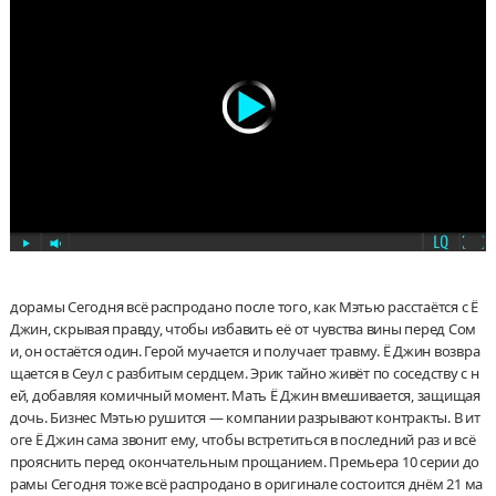
дорамы Сегодня всё распродано после того, как Мэтью расстаётся с Ё
Джин, скрывая правду, чтобы избавить её от чувства вины перед Сом
и, он остаётся один. Герой мучается и получает травму. Ё Джин возвра
щается в Сеул с разбитым сердцем. Эрик тайно живёт по соседству с н
ей, добавляя комичный момент. Мать Ё Джин вмешивается, защищая
дочь. Бизнес Мэтью рушится — компании разрывают контракты. В ит
оге Ё Джин сама звонит ему, чтобы встретиться в последний раз и всё
прояснить перед окончательным прощанием. Премьера 10 серии до
рамы Сегодня тоже всё распродано в оригинале состоится днём 21 ма