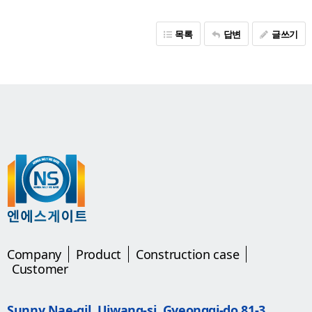
목록
답변
글쓰기
Company
Product
Construction case
Customer
Sunny Nae-gil, Uiwang-si, Gyeonggi-do 81-3