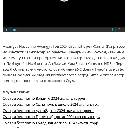
Hwangya Название Hwangya Год 2024 Страна Корея Южная Жанр Боев
ик, Фантастика Режиссер Хо Мён-хэн Сценарий Ким Бо-тхон, Квак Чэ-м
ин, Ким Сун-нюн Оператор Пён Бон-сон Актеры Ма Дон-сок, Ли Хи-джу
н, Ли Джун-ён, Но Джон-и, Ан Джи-хе, Ким Ён-сон Качество HDRip Пере
вод Любительский многоголосый Синема УС Время 1 час 49 минут Бо
льше информации Люди выживают после разрушительного землетр
ясения, полностью уничтожившего Сеул.
Другие статьи:
Смотри бесплатно Вендиго 2024 скачать торрент
Смотри бесплатно Одна ночь в школе 2024 скачать то...
Смотри бесплатно Аутсайдеры 2024 скачать торрент
Смотри бесплатно Проект «Дороти» 2024 скачать торр...
Смотри бесплатно Холодная могила 2024 скачать торр...