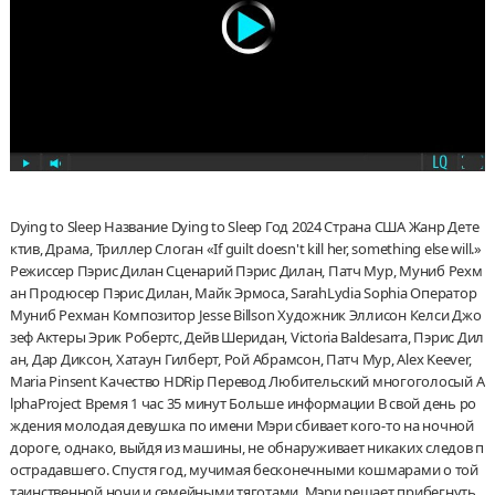
Dying to Sleep Название Dying to Sleep Год 2024 Страна США Жанр Дете
ктив, Драма, Триллер Слоган «If guilt doesn't kill her, something else will.»
Режиссер Пэрис Дилан Сценарий Пэрис Дилан, Патч Мур, Муниб Рехм
ан Продюсер Пэрис Дилан, Майк Эрмоса, SarahLydia Sophia Оператор
Муниб Рехман Композитор Jesse Billson Художник Эллисон Келси Джо
зеф Актеры Эрик Робертс, Дейв Шеридан, Victoria Baldesarra, Пэрис Дил
ан, Дар Диксон, Хатаун Гилберт, Рой Абрамсон, Патч Мур, Alex Keever,
Maria Pinsent Качество HDRip Перевод Любительский многоголосый A
lphaProject Время 1 час 35 минут Больше информации В свой день ро
ждения молодая девушка по имени Мэри сбивает кого-то на ночной
дороге, однако, выйдя из машины, не обнаруживает никаких следов п
острадавшего. Спустя год, мучимая бесконечными кошмарами о той
таинственной ночи и семейными тяготами, Мэри решает прибегнуть