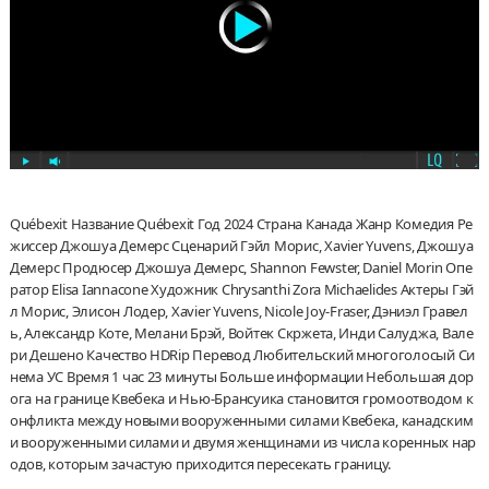
Québexit Название Québexit Год 2024 Страна Канада Жанр Комедия Ре
жиссер Джошуа Демерс Сценарий Гэйл Морис, Xavier Yuvens, Джошуа
Демерс Продюсер Джошуа Демерс, Shannon Fewster, Daniel Morin Опе
ратор Elisa Iannacone Художник Chrysanthi Zora Michaelides Актеры Гэй
л Морис, Элисон Лодер, Xavier Yuvens, Nicole Joy-Fraser, Дэниэл Гравел
ь, Александр Коте, Мелани Брэй, Войтек Скржета, Инди Салуджа, Вале
ри Дешено Качество HDRip Перевод Любительский многоголосый Си
нема УС Время 1 час 23 минуты Больше информации Небольшая дор
ога на границе Квебека и Нью-Брансуика становится громоотводом к
онфликта между новыми вооруженными силами Квебека, канадским
и вооруженными силами и двумя женщинами из числа коренных нар
одов, которым зачастую приходится пересекать границу.