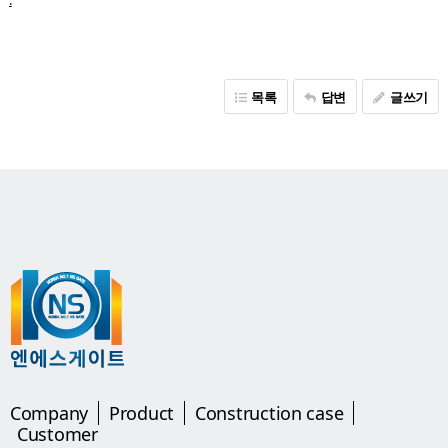
목록
답변
글쓰기
Company
Product
Construction case
Customer