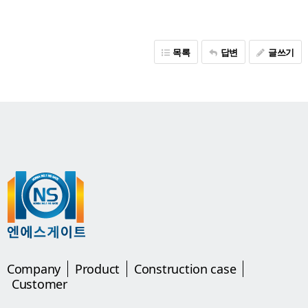
목록
답변
글쓰기
Company
Product
Construction case
Customer