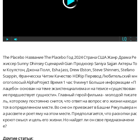
The Placebo Название The Placebo Год 2024 Страна США Жанр Драма Ре
жиссер Sunny Dhinsey Сценарий Gian Продюсер Saniya Sajjan Актеры То
м Коулстон, Джона Полл, Esha Jass, Drew Elston, Steve Shinners, Stefano
Scappin, Франчесска Читэм Качество HDRip Перевод Любительский мн
огоголосый AlphaProject Время 1 час 9 минут Больше информации «П
лацебо» основан на теме экзистенциализма и на тезисе «существован
ие предшествует сущности». Главный герой фильма - молодой писате
ль, которому постоянно снится, что ответ на вопрос его жизни находи
тся в определенном месте. Во сне он приезжает в Башни Рекульвера н
а рассвете и роет яму на этом месте. Предполагается, что раскопки рас
кроют смысл и цель его жизни. Но найдет ли он свое предназначени
е?
Другие статьи: