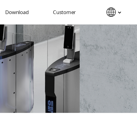
Download
Customer
Catalog
Notice
Manual
Inquiry
2D&3D CAD