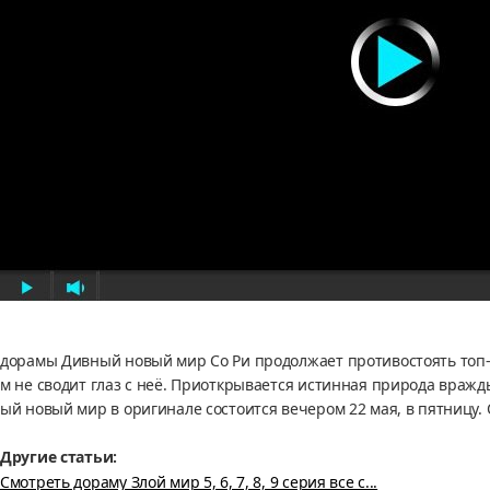
дорамы Дивный новый мир Со Ри продолжает противостоять топ-зв
м не сводит глаз с неё. Приоткрывается истинная природа вражд
ый новый мир в оригинале состоится вечером 22 мая, в пятницу.
Другие статьи:
Смотреть дораму Злой мир 5, 6, 7, 8, 9 серия все с...