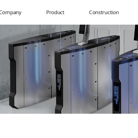
Company
Product
Construction
Overview
Product
Delivery destination
History
Construction
rganization
usiness field
Certificate
Location