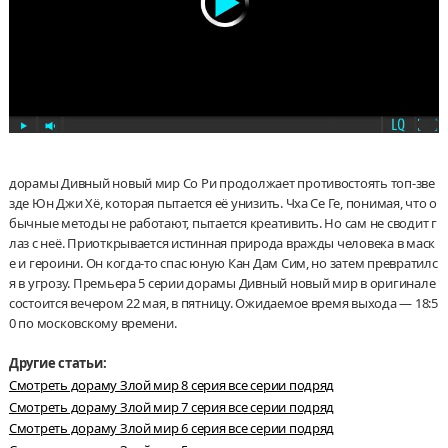
дорамы Дивный новый мир Со Ри продолжает противостоять топ-зве
зде Юн Джи Хё, которая пытается её унизить. Чха Се Ге, понимая, что о
бычные методы не работают, пытается креативить. Но сам не сводит г
лаз с неё. Приоткрывается истинная природа вражды человека в маск
е и героини. Он когда-то спас юную Кан Дам Сим, но затем превратилс
я в угрозу. Премьера 5 серии дорамы Дивный новый мир в оригинале
состоится вечером 22 мая, в пятницу. Ожидаемое время выхода — 18:5
0 по московскому времени.
Другие статьи:
Смотреть дораму Злой мир 8 серия все серии подряд
Смотреть дораму Злой мир 7 серия все серии подряд
Смотреть дораму Злой мир 6 серия все серии подряд