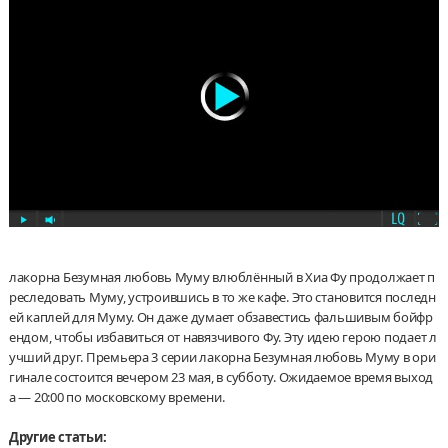
лакорна Безумная любовь Муму влюблённый в Хиа Фу продолжает п
реследовать Муму, устроившись в то же кафе. Это становится последн
ей каплей для Муму. Он даже думает обзавестись фальшивым бойфр
ендом, чтобы избавиться от навязчивого Фу. Эту идею герою подает л
учший друг. Премьера 3 серии лакорна Безумная любовь Муму в ори
гинале состоится вечером 23 мая, в субботу. Ожидаемое время выход
а — 20:00 по московскому времени.
Другие статьи: