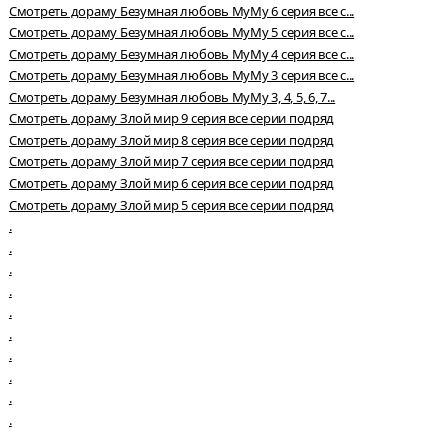
Смотреть дораму Безумная любовь МуМу 6 серия все с...
Смотреть дораму Безумная любовь МуМу 5 серия все с...
Смотреть дораму Безумная любовь МуМу 4 серия все с...
Смотреть дораму Безумная любовь МуМу 3 серия все с...
Смотреть дораму Безумная любовь МуМу 3, 4, 5, 6, 7...
Смотреть дораму Злой мир 9 серия все серии подряд
Смотреть дораму Злой мир 8 серия все серии подряд
Смотреть дораму Злой мир 7 серия все серии подряд
Смотреть дораму Злой мир 6 серия все серии подряд
Смотреть дораму Злой мир 5 серия все серии подряд
.
.
.
.
.
.
.
.
.
.