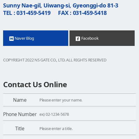
Sunny Nae-gil, Uiwang-si, Gyeonggi-do 81-3
TEL : 031-459-5419
FAX : 031-459-5418
Naver Blog
Facebook
COPYRIGHT 2022 NS GATE CO., LTD. ALL RIGHTS RESERVED
Contact Us Online
Name
Phone Number
Title