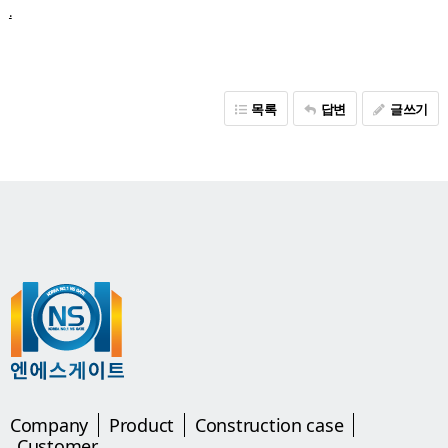
.
목록
답변
글쓰기
Company
Product
Construction case
Customer