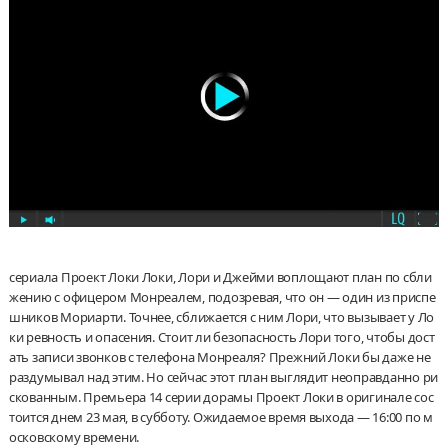
сериала Проект Локи Локи, Лори и Джейми воплощают план по сбли
жению с офицером Монреалем, подозревая, что он — один из приспе
шников Мориарти. Точнее, сближается с ним Лори, что вызывает у Ло
ки ревность и опасения. Стоит ли безопасность Лори того, чтобы дост
ать записи звонков с телефона Монреаля? Прежний Локи бы даже не
раздумывал над этим. Но сейчас этот план выглядит неоправданно ри
скованным. Премьера 14 серии дорамы Проект Локи в оригинале сос
тоится днем 23 мая, в субботу. Ожидаемое время выхода — 16:00 по м
осковскому времени.